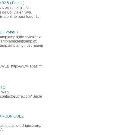
2.5 ( Potosi )
INA WEB POTOSI -
de Bolivia en vivo.
via online para todo. Tu
( Potosi )
p;amp;lt;div style="text-
mp;amp;amp;amp;amp;gt;
amp;amp;amp;nbsp;&amp
WEB: http://www.lapaz.fm
CTO
na Web
iocontactosucre.com/ Sucre
O RODRIGUEZ
adiojacintorodriguez.org/
IA