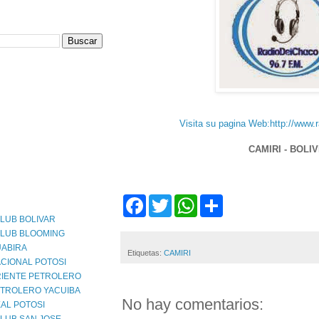
Visita su pagina Web:http://www.
CAMIRI - BOLIV
F
T
W
S
a
w
h
h
LUB BOLIVAR
c
i
a
a
CLUB BLOOMING
e
t
t
r
b
t
s
e
UABIRA
Etiquetas:
CAMIRI
o
e
A
CIONAL POTOSI
o
r
p
RIENTE PETROLERO
k
p
ETROLERO YACUIBA
No hay comentarios:
AL POTOSI