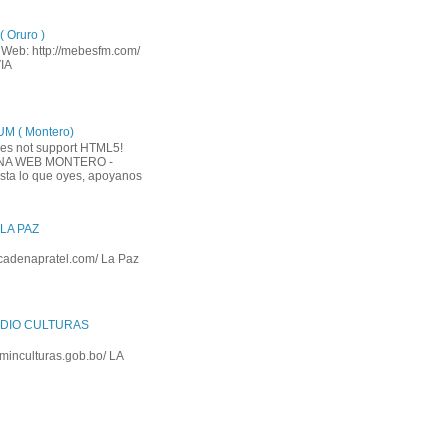
 Oruro )
a Web: http://mebesfm.com/
IA
M ( Montero)
es not support HTML5!
INA WEB MONTERO -
usta lo que oyes, apoyanos
LA PAZ
cadenapratel.com/ La Paz
DIO CULTURAS
.minculturas.gob.bo/ LA