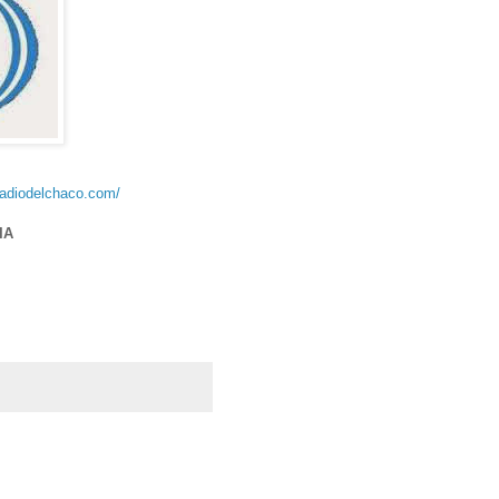
radiodelchaco.com/
IA