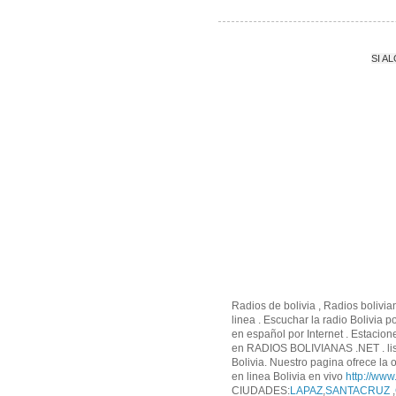
SI A
Radios de bolivia , Radios bolivia
linea . Escuchar la radio Bolivia 
en español por Internet . Estacion
en RADIOS BOLIVIANAS .NET . list
Bolivia. Nuestro pagina ofrece la o
en linea Bolivia en vivo
http://www
CIUDADES:
LAPAZ
,
SANTACRUZ
,