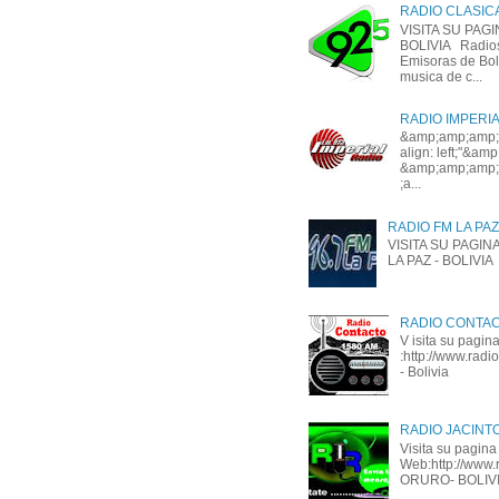
RADIO CLASICA 9
VISITA SU PAG
BOLIVIA Radios 
Emisoras de Boli
musica de c...
RADIO IMPERIAL 
&amp;amp;amp;am
align: left;"&a
&amp;amp;amp;
;a...
RADIO FM LA PAZ
VISITA SU PAGINA 
LA PAZ - BOLIVIA
RADIO CONTA
V isita su pagi
:http://www.rad
- Bolivia
RADIO JACINT
Visita su pagina
Web:http://www.r
ORURO- BOLIV