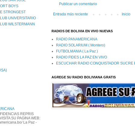
LUB SAN JOSE
Publicar un comentario
PORT BOYS
HE STRONGEST
Entrada más reciente
Inicio
LUB UNIVERSITARIO
CLUB WILSTERMANN
RADIOS DE BOLIVIA EN VIVO NUEVAS
RADIO PANAMERICANA
RADIO SOLARIUM ( Montero)
FUTBOLMANIA ( La Paz )
RADIO FIDES LA PAZ EN VIVO
ESCUCHAR RADIO CONQUISTADOR SUCRE B
 USA)
AGREGE SU RADIO BOLIVIANA GRATIS
ERICANA
FIDENCIAS REPRIS
VISITA SU PAGINA WEB:
americana.bo/ La Paz -