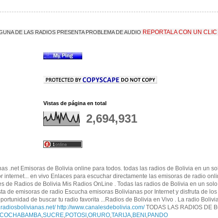
REPORTALA CON UN CLIC
LGUNA DE LAS RADIOS PRESENTA PROBLEMA DE AUDIO
Vistas de página en total
2,694,931
nas .net Emisoras de Bolivia online para todos. todas las radios de Bolivia en un s
por internet... en vivo Enlaces para escuchar directamente las emisoras de radio onl
es de Radios de Bolivia Mis Radios OnLine . Todas las radios de Bolivia en un solo 
a de emisoras de radio Escucha emisoras Bolivianas por Internet y disfruta de l
portunidad de buscar tu radio favorita ...Radios de Bolivia en Vivo . La radio Bolivi
.radiosbolivianas.net/
http://www.canalesdebolivia.com/
TODAS LAS RADIOS DE B
COCHABAMBA
,
SUCRE
,
POTOSI
,
ORURO
,
TARIJA
,
BENI
,
PANDO