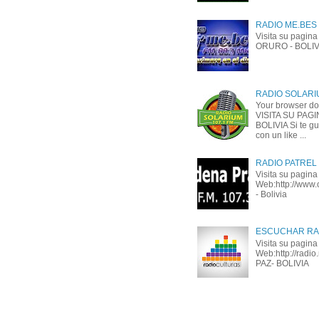
RADIO ME.BES (
Visita su pagin
ORURO - BOLIV
RADIO SOLARIU
Your browser do
VISITA SU PAG
BOLIVIA Si te g
con un like ...
RADIO PATREL 
Visita su pagina
Web:http://www.
- Bolivia
ESCUCHAR RA
Visita su pagina
Web:http://radio
PAZ- BOLIVIA