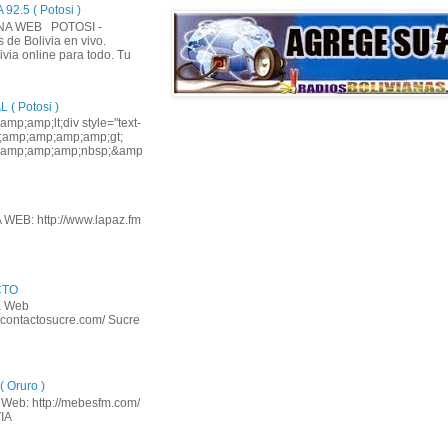
2.5 ( Potosi )
INA WEB POTOSI -
de Bolivia en vivo.
via online para todo. Tu
( Potosi )
p;amp;lt;div style="text-
mp;amp;amp;amp;amp;gt;
amp;amp;amp;nbsp;&amp
WEB: http://www.lapaz.fm
CTO
na Web
iocontactosucre.com/ Sucre
 Oruro )
a Web: http://mebesfm.com/
IA