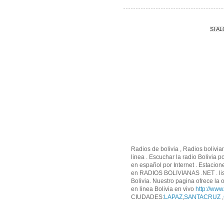
SI A
Radios de bolivia , Radios bolivia
linea . Escuchar la radio Bolivia 
en español por Internet . Estacion
en RADIOS BOLIVIANAS .NET . list
Bolivia. Nuestro pagina ofrece la o
en linea Bolivia en vivo
http://www
CIUDADES:
LAPAZ
,
SANTACRUZ
,