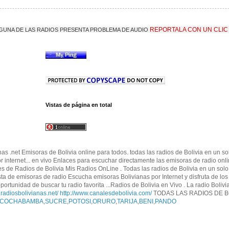
REPORTALA CON UN CLIC
LGUNA DE LAS RADIOS PRESENTA PROBLEMA DE AUDIO
Vistas de página en total
nas .net Emisoras de Bolivia online para todos. todas las radios de Bolivia en un s
por internet... en vivo Enlaces para escuchar directamente las emisoras de radio onl
es de Radios de Bolivia Mis Radios OnLine . Todas las radios de Bolivia en un solo 
a de emisoras de radio Escucha emisoras Bolivianas por Internet y disfruta de l
portunidad de buscar tu radio favorita ...Radios de Bolivia en Vivo . La radio Bolivi
.radiosbolivianas.net/
http://www.canalesdebolivia.com/
TODAS LAS RADIOS DE B
COCHABAMBA
,
SUCRE
,
POTOSI
,
ORURO
,
TARIJA
,
BENI
,
PANDO