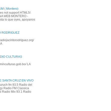
M ( Montero)
es not support HTML5!
INA WEB MONTERO -
usta lo que oyes, apoyanos
O RODRIGUEZ
adiojacintorodriguez.org/
IA
DIO CULTURAS
.minculturas.gob.bo/ LA
E SANTA CRUZ EN VIVO
uruch fm 93.5 Radio del
gy Radio FM Classica
l Radio Mix 93.1 Radio