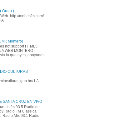
 Oruro )
a Web: http://mebesfm.com/
IA
M ( Montero)
es not support HTML5!
INA WEB MONTERO -
usta lo que oyes, apoyanos
DIO CULTURAS
.minculturas.gob.bo/ LA
E SANTA CRUZ EN VIVO
uruch fm 93.5 Radio del
gy Radio FM Classica
l Radio Mix 93.1 Radio