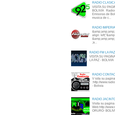
RADIO CLASICA 9
VISITA SU PAG
BOLIVIA Radios 
Emisoras de Boli
musica de c...
RADIO IMPERIAL 
&amp;amp;amp;am
align: left;"&a
&amp;amp;amp;
;a...
RADIO FM LA PAZ
VISITA SU PAGINA 
LA PAZ - BOLIVIA
RADIO CONTA
V isita su pagi
:http://www.rad
- Bolivia
RADIO JACINT
Visita su pagina
Web:http://www.r
ORURO- BOLIV