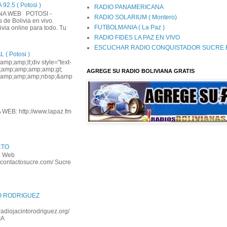
2.5 ( Potosi )
RADIO PANAMERICANA
INA WEB POTOSI -
RADIO SOLARIUM ( Montero)
de Bolivia en vivo.
FUTBOLMANIA ( La Paz )
via online para todo. Tu
RADIO FIDES LA PAZ EN VIVO
ESCUCHAR RADIO CONQUISTADOR SUCRE B
( Potosi )
p;amp;lt;div style="text-
mp;amp;amp;amp;amp;gt;
AGREGE SU RADIO BOLIVIANA GRATIS
amp;amp;amp;nbsp;&amp
WEB: http://www.lapaz.fm
CTO
na Web
iocontactosucre.com/ Sucre
O RODRIGUEZ
adiojacintorodriguez.org/
IA