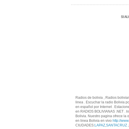
SI A
Radios de bolivia , Radios bolivia
linea . Escuchar la radio Bolivia 
en español por Internet . Estacion
en RADIOS BOLIVIANAS .NET . list
Bolivia. Nuestro pagina ofrece la o
en linea Bolivia en vivo
http://www
CIUDADES:
LAPAZ
,
SANTACRUZ
,