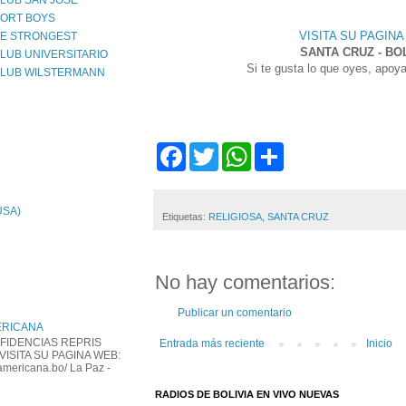
LUB SAN JOSE
PORT BOYS
VISITA SU PAGIN
HE STRONGEST
SANTA CRUZ - BO
LUB UNIVERSITARIO
Si te gusta lo que oyes, apoy
CLUB WILSTERMANN
F
T
W
S
a
w
h
h
c
i
a
a
e
t
t
r
b
t
s
e
 USA)
Etiquetas:
RELIGIOSA
,
SANTA CRUZ
o
e
A
o
r
p
k
p
No hay comentarios:
Publicar un comentario
ERICANA
FIDENCIAS REPRIS
Entrada más reciente
Inicio
VISITA SU PAGINA WEB:
americana.bo/ La Paz -
RADIOS DE BOLIVIA EN VIVO NUEVAS