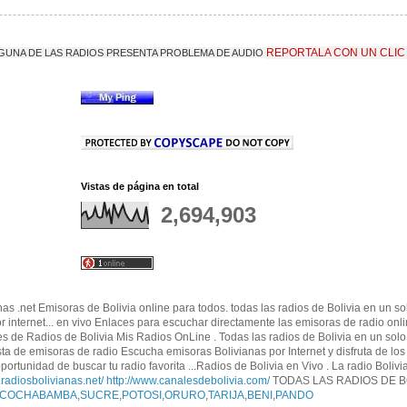
REPORTALA CON UN CLIC
LGUNA DE LAS RADIOS PRESENTA PROBLEMA DE AUDIO
Vistas de página en total
2,694,903
nas .net Emisoras de Bolivia online para todos. todas las radios de Bolivia en un s
por internet... en vivo Enlaces para escuchar directamente las emisoras de radio onl
es de Radios de Bolivia Mis Radios OnLine . Todas las radios de Bolivia en un solo 
a de emisoras de radio Escucha emisoras Bolivianas por Internet y disfruta de l
portunidad de buscar tu radio favorita ...Radios de Bolivia en Vivo . La radio Bolivi
.radiosbolivianas.net/
http://www.canalesdebolivia.com/
TODAS LAS RADIOS DE B
COCHABAMBA
,
SUCRE
,
POTOSI
,
ORURO
,
TARIJA
,
BENI
,
PANDO