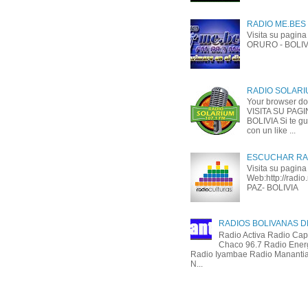
RADIO ME.BES (
Visita su pagin
ORURO - BOLIV
RADIO SOLARIU
Your browser do
VISITA SU PAG
BOLIVIA Si te g
con un like ...
ESCUCHAR RA
Visita su pagina
Web:http://radio
PAZ- BOLIVIA
RADIOS BOLIVANAS D
Radio Activa Radio Cap
Chaco 96.7 Radio Ener
Radio Iyambae Radio Manantia
N...